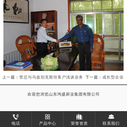
上一篇：
菅总与乌兹别克斯坦客户浅谈业务
下一篇：
成长型企业
欢迎您浏览山东鸿盛厨业集团有限公司
电话
产品中心
荣誉资质
联系我们