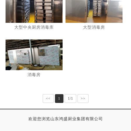
大型中央厨房消毒库
大型消毒房
消毒房
<<
1
1/1
>>
欢迎您浏览山东鸿盛厨业集团有限公司