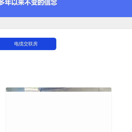
电缆交联房