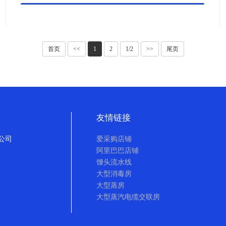
首页
<<
1
2
1/2
>>
尾页
友情链接
公司
爱采购店铺
阿里巴巴店铺
馒头流水线
大型消毒房
大型蒸房
大型蒸汽电缆交联房