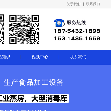
关于我们
联系我们
品知识
视频中心
联系我们