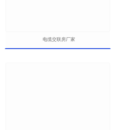
电缆交联房厂家